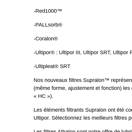
-Red1000™
-PALLsorb®
-Coralon®
-Ultipor® : Ultipor III, Ultipor SRT, Ultipor
-Ultipleat® SRT
Nos nouveaux filtres Supralon™ représent
(même forme, ajustement et fonction) les
« HC »).
Les éléments filtrants Supralon ont été c
Ultipor. Sélectionnez les meilleurs filtres
Les filtres Athalon sont notre offre de l